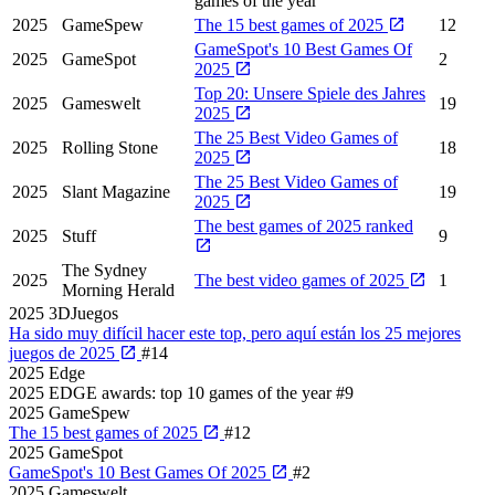
games of the year
2025
GameSpew
The 15 best games of 2025
12
GameSpot's 10 Best Games Of
2025
GameSpot
2
2025
Top 20: Unsere Spiele des Jahres
2025
Gameswelt
19
2025
The 25 Best Video Games of
2025
Rolling Stone
18
2025
The 25 Best Video Games of
2025
Slant Magazine
19
2025
The best games of 2025 ranked
2025
Stuff
9
The Sydney
2025
The best video games of 2025
1
Morning Herald
2025
3DJuegos
Ha sido muy difícil hacer este top, pero aquí están los 25 mejores
juegos de 2025
#14
2025
Edge
2025 EDGE awards: top 10 games of the year
#9
2025
GameSpew
The 15 best games of 2025
#12
2025
GameSpot
GameSpot's 10 Best Games Of 2025
#2
2025
Gameswelt