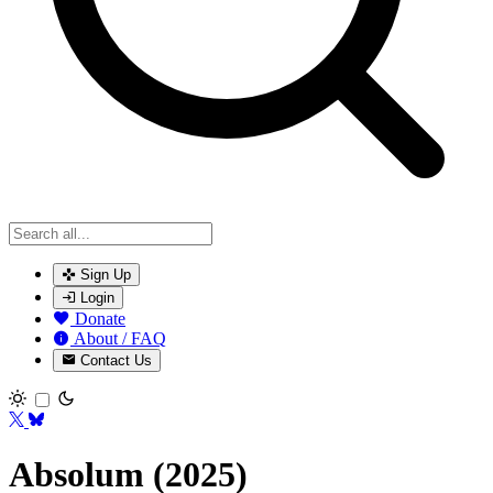
Sign Up
Login
Donate
About / FAQ
Contact Us
Toggle theme
Absolum (2025)