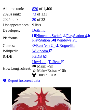
All time rank:
820
of 1,400
2020s rank:
73
of 131
2025 rank:
20
of 32
List appearances:
9
lists
Developer:
DotEmu
Nintendo Switch
PlayStation 4
Platforms:
PlayStation 5
Windows PC
Genres:
Beat 'em Up
Roguelike
Wikipedia:
Wikipedia
IGDB:
IGDB
HowLongToBeat
Main: ~9h
HowLongToBeat:
Main+Extra: ~16h
100%: ~26h
Report incorrect data